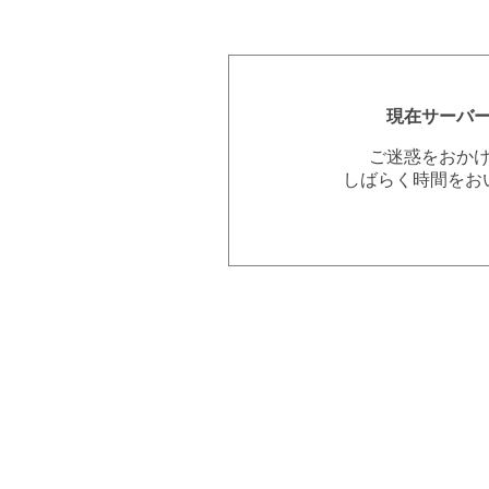
現在サーバ
ご迷惑をおか
しばらく時間をお