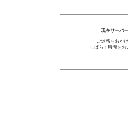
現在サーバ
ご迷惑をおか
しばらく時間をお