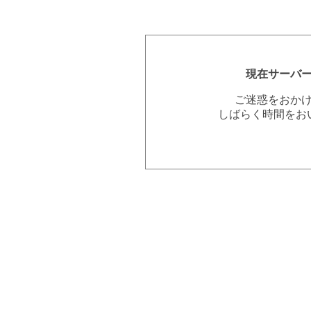
現在サーバ
ご迷惑をおか
しばらく時間をお