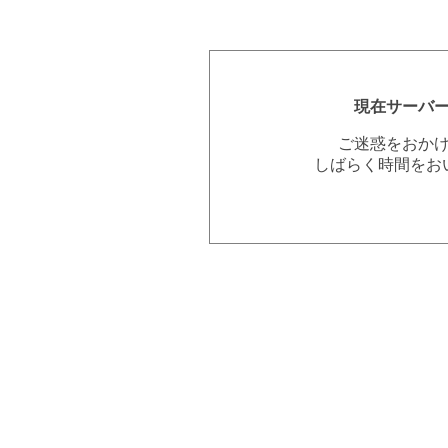
現在サーバ
ご迷惑をおか
しばらく時間をお