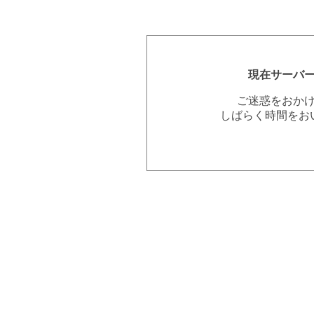
現在サーバ
ご迷惑をおか
しばらく時間をお