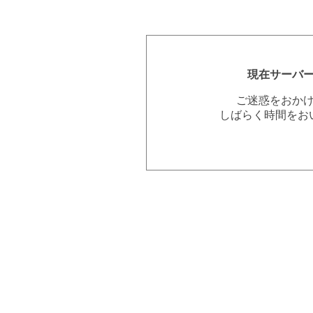
現在サーバ
ご迷惑をおか
しばらく時間をお