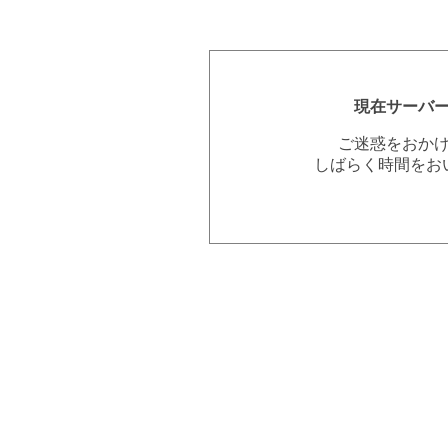
現在サーバ
ご迷惑をおか
しばらく時間をお