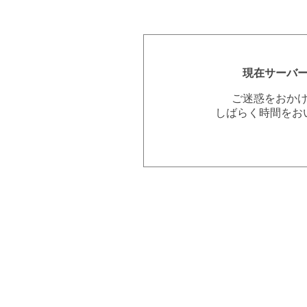
現在サーバ
ご迷惑をおか
しばらく時間をお