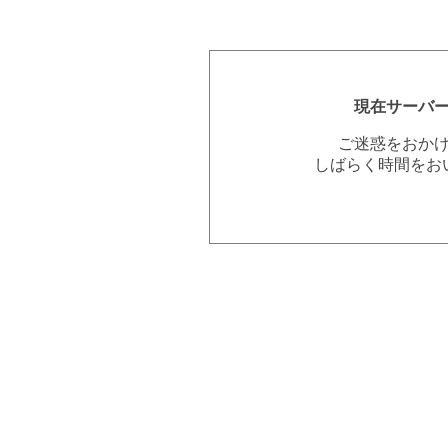
現在サーバ
ご迷惑をおか
しばらく時間をお