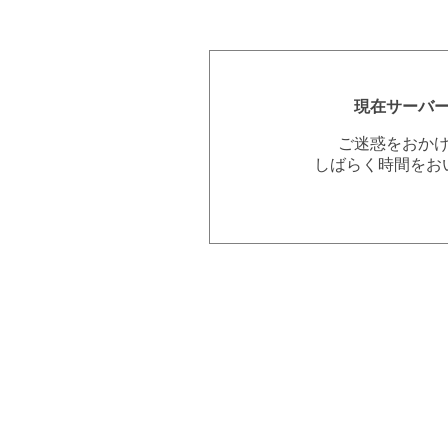
現在サーバ
ご迷惑をおか
しばらく時間をお