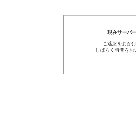
現在サーバ
ご迷惑をおか
しばらく時間をお