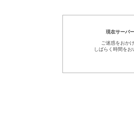
現在サーバ
ご迷惑をおか
しばらく時間をお