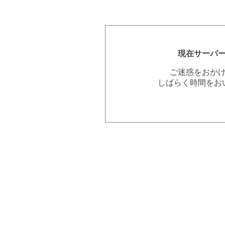
現在サーバ
ご迷惑をおか
しばらく時間をお