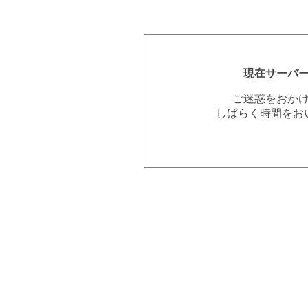
現在サーバ
ご迷惑をおか
しばらく時間をお