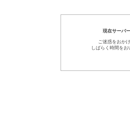
現在サーバ
ご迷惑をおか
しばらく時間をお