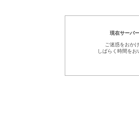
現在サーバ
ご迷惑をおか
しばらく時間をお