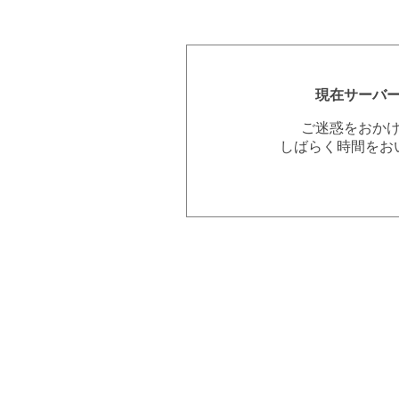
現在サーバ
ご迷惑をおか
しばらく時間をお