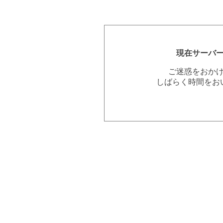
現在サーバ
ご迷惑をおか
しばらく時間をお