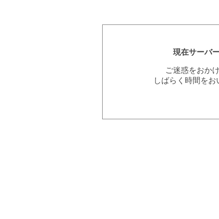
現在サーバ
ご迷惑をおか
しばらく時間をお