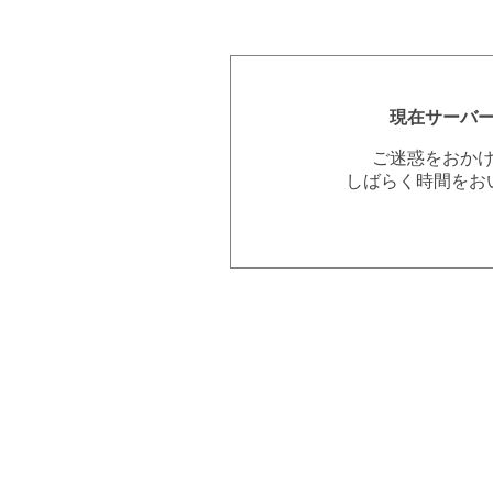
現在サーバ
ご迷惑をおか
しばらく時間をお