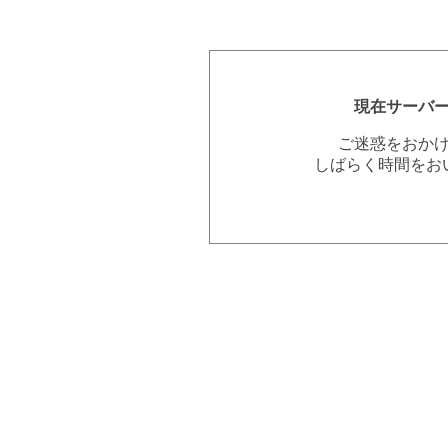
現在サーバ
ご迷惑をおか
しばらく時間をお