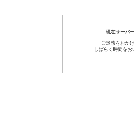
現在サーバ
ご迷惑をおか
しばらく時間をお