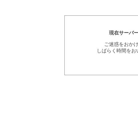
現在サーバ
ご迷惑をおか
しばらく時間をお