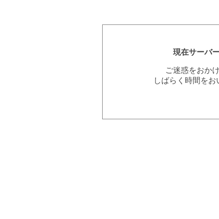
現在サーバ
ご迷惑をおか
しばらく時間をお