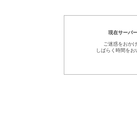
現在サーバ
ご迷惑をおか
しばらく時間をお