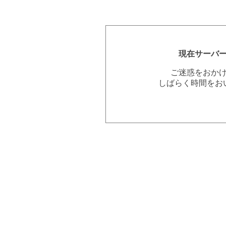
現在サーバ
ご迷惑をおか
しばらく時間をお