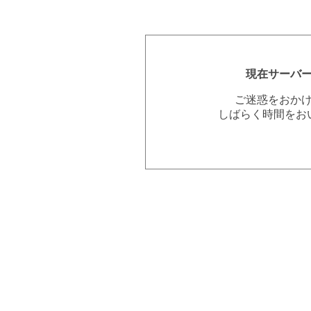
現在サーバ
ご迷惑をおか
しばらく時間をお