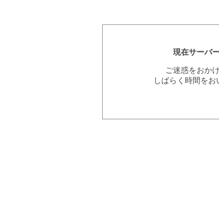
現在サーバ
ご迷惑をおか
しばらく時間をお