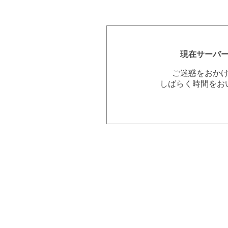
現在サーバ
ご迷惑をおか
しばらく時間をお