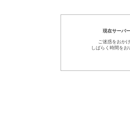
現在サーバ
ご迷惑をおか
しばらく時間をお