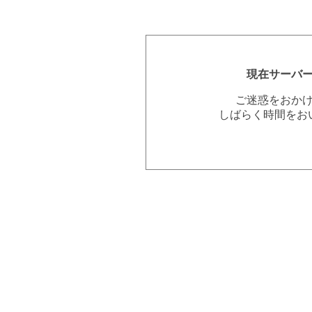
現在サーバ
ご迷惑をおか
しばらく時間をお