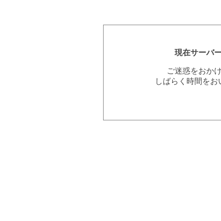
現在サーバ
ご迷惑をおか
しばらく時間をお