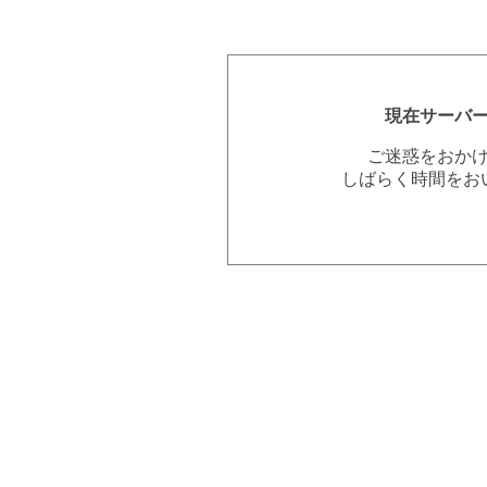
現在サーバ
ご迷惑をおか
しばらく時間をお