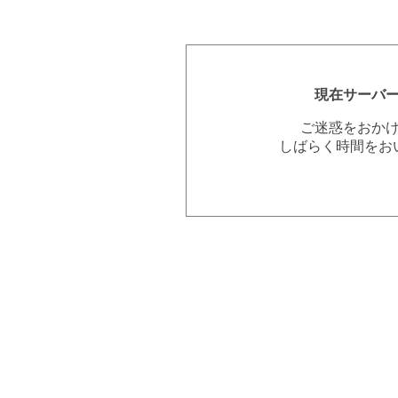
現在サーバ
ご迷惑をおか
しばらく時間をお