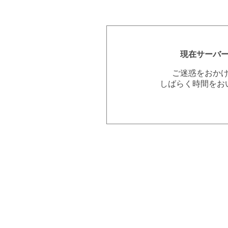
現在サーバ
ご迷惑をおか
しばらく時間をお