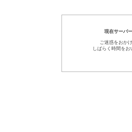
現在サーバ
ご迷惑をおか
しばらく時間をお