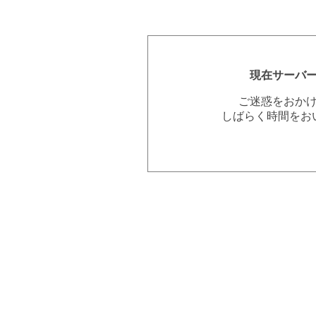
現在サーバ
ご迷惑をおか
しばらく時間をお