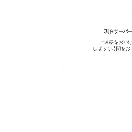
現在サーバ
ご迷惑をおか
しばらく時間をお