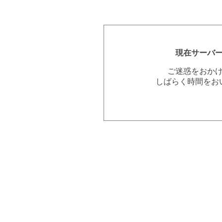
現在サーバ
ご迷惑をおか
しばらく時間をお