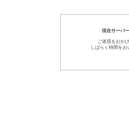
現在サーバ
ご迷惑をおか
しばらく時間をお