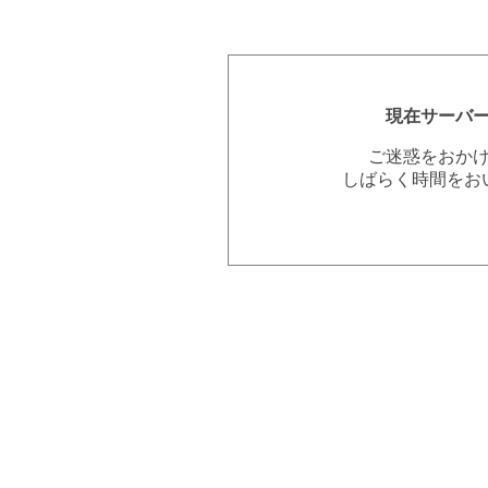
現在サーバ
ご迷惑をおか
しばらく時間をお