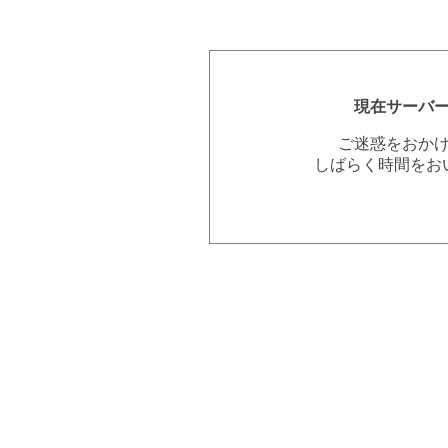
現在サーバ
ご迷惑をおか
しばらく時間をお