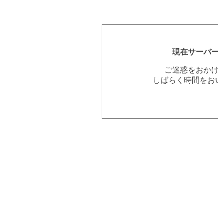
現在サーバ
ご迷惑をおか
しばらく時間をお