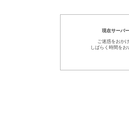
現在サーバ
ご迷惑をおか
しばらく時間をお