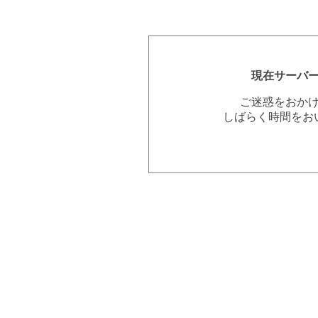
現在サーバ
ご迷惑をおか
しばらく時間をお