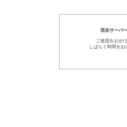
現在サーバ
ご迷惑をおか
しばらく時間をお