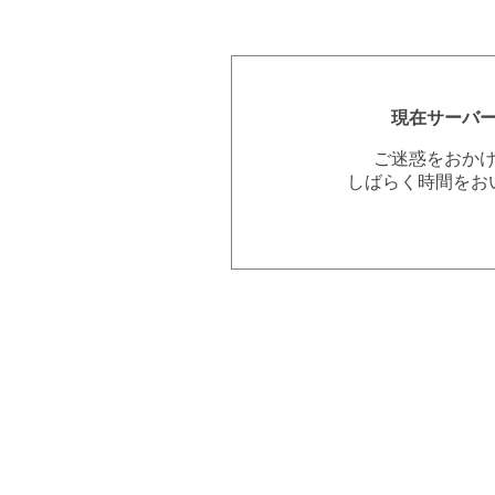
現在サーバ
ご迷惑をおか
しばらく時間をお