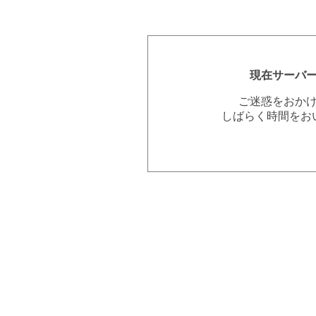
現在サーバ
ご迷惑をおか
しばらく時間をお