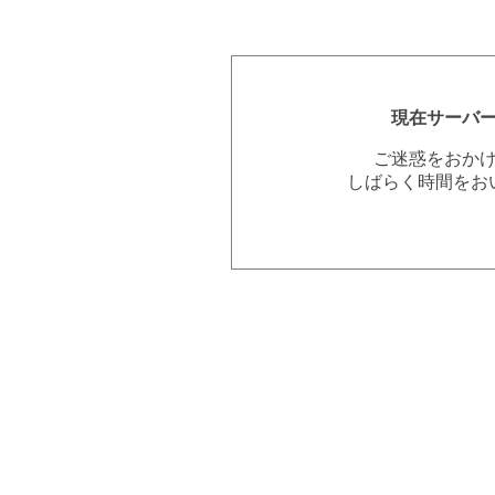
現在サーバ
ご迷惑をおか
しばらく時間をお