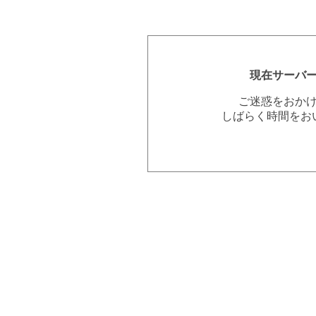
現在サーバ
ご迷惑をおか
しばらく時間をお